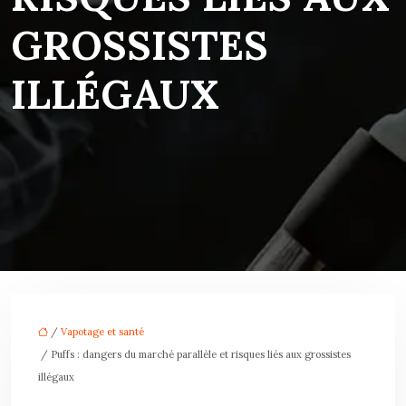
GROSSISTES
ILLÉGAUX
/
Vapotage et santé
/ Puffs : dangers du marché parallèle et risques liés aux grossistes
illégaux