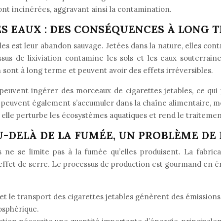
ont incinérées, aggravant ainsi la contamination.
ES EAUX : DES CONSÉQUENCES À LONG 
les est leur abandon sauvage. Jetées dans la nature, elles contr
s de lixiviation contamine les sols et les eaux souterraines
ont à long terme et peuvent avoir des effets irréversibles.
, peuvent ingérer des morceaux de cigarettes jetables, ce qu
es peuvent également s’accumuler dans la chaîne alimentaire, 
lle perturbe les écosystèmes aquatiques et rend le traitement d
U-DELÀ DE LA FUMÉE, UN PROBLÈME DE
 ne se limite pas à la fumée qu’elles produisent. La fabrica
fet de serre. Le processus de production est gourmand en éne
 et le transport des cigarettes jetables génèrent des émissions
osphérique.