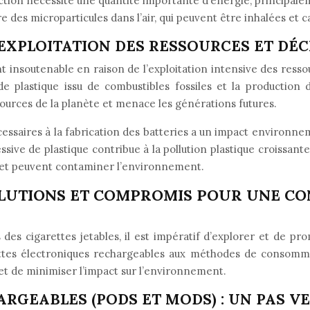
tion nécessite une quantité importante d’énergie, principalem
re des microparticules dans l’air, qui peuvent être inhalées et
EXPLOITATION DES RESSOURCES ET DÉC
t insoutenable en raison de l’exploitation intensive des resso
on de plastique issu de combustibles fossiles et la productio
ources de la planète et menace les générations futures.
essaires à la fabrication des batteries a un impact environnem
xcessive de plastique contribue à la pollution plastique croissa
s et peuvent contaminer l’environnement.
OLUTIONS ET COMPROMIS POUR UNE C
s cigarettes jetables, il est impératif d’explorer et de pro
ttes électroniques rechargeables aux méthodes de consommat
 et de minimiser l’impact sur l’environnement.
RGEABLES (PODS ET MODS) : UN PAS V