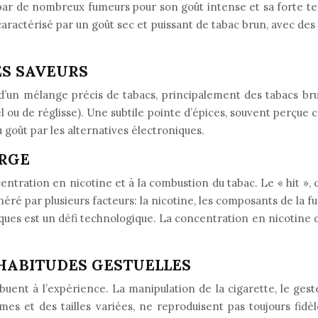
ar de nombreux fumeurs pour son goût intense et sa forte ten
t caractérisé par un goût sec et puissant de tabac brun, avec d
ES SAVEURS
t d’un mélange précis de tabacs, principalement des tabacs b
l ou de réglisse). Une subtile pointe d’épices, souvent perçu
 goût par les alternatives électroniques.
ORGE
entration en nicotine et à la combustion du tabac. Le « hit »,
éré par plusieurs facteurs: la nicotine, les composants de la
ues est un défi technologique. La concentration en nicotine du 
HABITUDES GESTUELLES
ibuent à l’expérience. La manipulation de la cigarette, le ge
ormes et des tailles variées, ne reproduisent pas toujours f