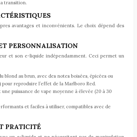
a transition.
ACTÉRISTIQUES
propres avantages et inconvénients. Le choix dépend des
 ET PERSONNALISATION
omiseur et son e-liquide indépendamment. Ceci permet un
du blond au brun, avec des notes boisées, épicées ou
 pour reproduire l’effet de la Marlboro Red.
 et une puissance de vape moyenne à élevée (20 à 30
ormants et faciles à utiliser, compatibles avec de
T PRATICITÉ
 avec un e-liquide et ne nécessitent pas de manipulation