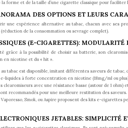
forme et de la taille d’une cigarette classique pour faciliter l
ANORAMA DES OPTIONS ET LEURS CAR
ffrir une expérience alternative au tabac, chacun avec ses 
sé (réduction de la consommation ou sevrage complet).
SSIQUES (E-CIGARETTES): MODULARITÉ
lité grâce à la possibilité de choisir sa batterie, son clear
 en nicotine et du « hit ».
u tabac est disponible, imitant différentes saveurs de tabac, 
-liquides à forte concentration en nicotine (18mg/ml ou plus)
 les clearomiseurs avec une résistance basse (autour de 1 ohm)
 sont recommandés pour une meilleure restitution des saveurs.
poresso, Smok, ou Aspire proposent des kits e-cigarettes perf
LECTRONIQUES JETABLES: SIMPLICITÉ E
utiliser que les e-cigarettes classiques. Ils sont pré-remplis