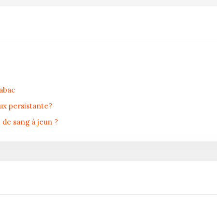
tabac
ux persistante?
 de sang à jeun ?