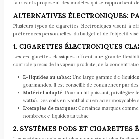
fabricants proposent des modèles qui se rapprochent de la 
ALTERNATIVES ÉLECTRONIQUES: P
Plusieurs types de cigarettes électroniques visent à o
préférences personnelles, du budget et de l’objectif vi
1. CIGARETTES ÉLECTRONIQUES CLA
Les e-cigarettes classiques offrent une grande flexibi
contrôle précis de la vapeur produite, de la concentration
E-liquides au tabac:
Une large gamme d’e-liquides a
gourmandes. Il est conseillé de commencer par des e
Matériel adapté:
Pour un hit puissant, privilégiez
watts). Des coils en Kanthal ou en acier inoxydable
Exemples de marques:
Certaines marques comme Va
nombreux e-liquides au tabac.
2. SYSTÈMES PODS ET CIGARETTES É
Les systèmes pods sont plus compacts et plus faciles à 